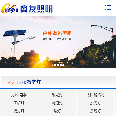

LED教室灯
光源/电器
聚光灯
太阳能路灯
工矿灯
隧道灯
投光灯
泛光灯
路灯
景观灯