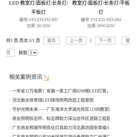
LED 教室灯/面板灯/长条灯/
教室灯/面板灯/长条灯/平板
平板灯
灯
编号:SYLED-FD-001
编号:SYLED-JSD-004
功率:30-50W
功率:36W/42W
共1 页 页次:1/1 页
首页
上一页
1
下一页
尾
页
转到
相关案例资讯
一年省32万电费！安徽一家工厂用8200根LED灯管，5年省
出一辆豪车
河北衡水体育馆LED球场照明改造工程案例
守护光明未来——广东海洋大学湖光校区123间教室照明改
造工程案例
商友照明标志杆、标志牌助力深汕合作区道路工程建设
广东商友照城市明亮化灯具助力河北廊坊固安幸福小区项
目建设
广东商友照明公司30米环境监测设备塔助力广州港口工程