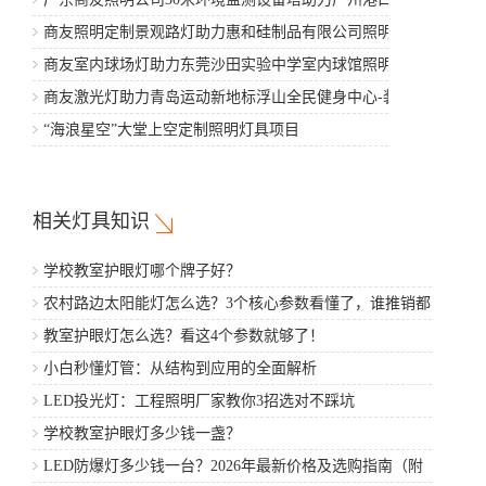
商友照明定制景观路灯助力惠和硅制品有限公司照明亮化
建设
商友室内球场灯助力东莞沙田实验中学室内球馆照明工程
项目
商友激光灯助力青岛运动新地标浮山全民健身中心-装修工
程
“海浪星空”大堂上空定制照明灯具项目
相关灯具知识
学校教室护眼灯哪个牌子好？
农村路边太阳能灯怎么选？3个核心参数看懂了，谁推销都
不怕
教室护眼灯怎么选？看这4个参数就够了！
小白秒懂灯管：从结构到应用的全面解析
LED投光灯：工程照明厂家教你3招选对不踩坑
学校教室护眼灯多少钱一盏？
LED防爆灯多少钱一台？2026年最新价格及选购指南（附