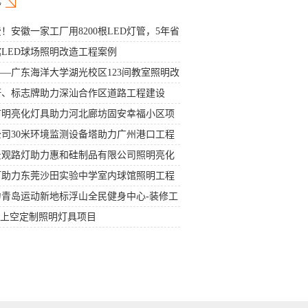
！安徽一家工厂用8200根LED灯管，5年省
LED球场照明改造工程案例
—广东海洋大学湖光校区123间教室照明改
杆、标志牌助力深汕合作区道路工程建设
市明亮化灯具助力河北廊坊固安幸福小区项
司30米环境监测设备塔助力广州港口工程
景观路灯助力惠和硅制品有限公司照明亮化
灯助力东莞沙田实验中学室内球馆照明工程
青岛运动新地标浮山全民健身中心-装修工
堂上空定制照明灯具项目