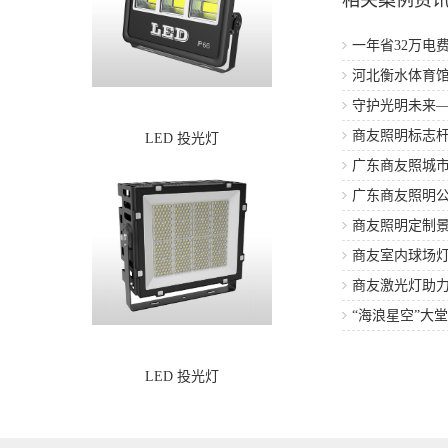
一年省32万电费
出一辆豪车
河北衡水体育馆
守护光明未来—
造工程案例
商友照明标志
LED 投光灯
广东商友照城
目建设
广东商友照明公
商友照明定制
建设
商友室内球场
项目
商友激光灯助力
程
“海浪星空”大
LED 投光灯