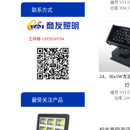
编号:SYLED
功率:30W,5
联系方式
王祥峰 13929249704
24、36x1W
灯
编号:SYLED
功率:24W
最受关注产品
共2 页 页次:1/2 页
相关案例资