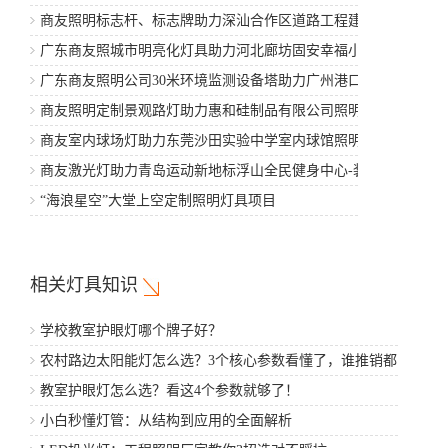
造工程案例
商友照明标志杆、标志牌助力深汕合作区道路工程建设
广东商友照城市明亮化灯具助力河北廊坊固安幸福小区项
目建设
广东商友照明公司30米环境监测设备塔助力广州港口工程
商友照明定制景观路灯助力惠和硅制品有限公司照明亮化
建设
商友室内球场灯助力东莞沙田实验中学室内球馆照明工程
项目
商友激光灯助力青岛运动新地标浮山全民健身中心-装修工
程
“海浪星空”大堂上空定制照明灯具项目
相关灯具知识
学校教室护眼灯哪个牌子好？
农村路边太阳能灯怎么选？3个核心参数看懂了，谁推销都
不怕
教室护眼灯怎么选？看这4个参数就够了！
小白秒懂灯管：从结构到应用的全面解析