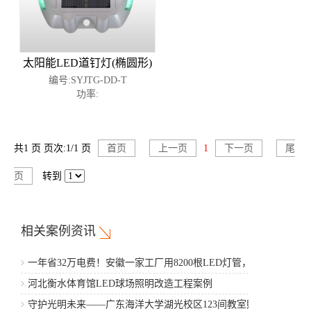
太阳能LED道钉灯(椭圆形)
编号:SYJTG-DD-T
功率:
共1 页 页次:1/1 页
首页
上一页
1
下一页
尾
页
转到
相关案例资讯
一年省32万电费！安徽一家工厂用8200根LED灯管，5年省
出一辆豪车
河北衡水体育馆LED球场照明改造工程案例
守护光明未来——广东海洋大学湖光校区123间教室照明改