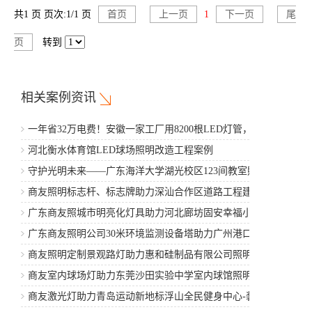
共1 页 页次:1/1 页
首页
上一页
1
下一页
尾
页
转到
相关案例资讯
一年省32万电费！安徽一家工厂用8200根LED灯管，5年省
出一辆豪车
河北衡水体育馆LED球场照明改造工程案例
守护光明未来——广东海洋大学湖光校区123间教室照明改
造工程案例
商友照明标志杆、标志牌助力深汕合作区道路工程建设
广东商友照城市明亮化灯具助力河北廊坊固安幸福小区项
目建设
广东商友照明公司30米环境监测设备塔助力广州港口工程
商友照明定制景观路灯助力惠和硅制品有限公司照明亮化
建设
商友室内球场灯助力东莞沙田实验中学室内球馆照明工程
项目
商友激光灯助力青岛运动新地标浮山全民健身中心-装修工