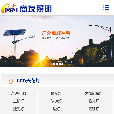

LED天花灯
光源/电器
聚光灯
太阳能路灯
工矿灯
隧道灯
投光灯
泛光灯
路灯
景观灯