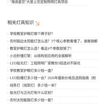
程
“海浪星空”大堂上空定制照明灯具项目
相关灯具知识
学校教室护眼灯哪个牌子好？
农村路边太阳能灯怎么选？3个核心参数看懂了，谁推销都
不怕
教室护眼灯怎么选？看这4个参数就够了！
小白秒懂灯管：从结构到应用的全面解析
LED投光灯：工程照明厂家教你3招选对不踩坑
学校教室护眼灯多少钱一盏？
LED防爆灯多少钱一台？2026年最新价格及选购指南（附
厂家推荐）
线条灯（线型灯）多少钱一米？
投光灯与泛光灯有什么区别？
农村太阳能路灯多少钱一套？