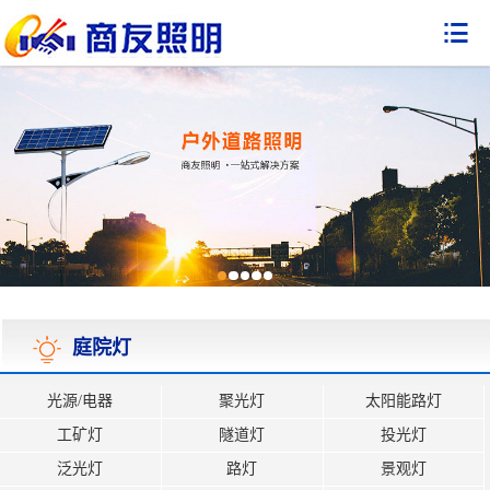

庭院灯
光源/电器
聚光灯
太阳能路灯
工矿灯
隧道灯
投光灯
泛光灯
路灯
景观灯