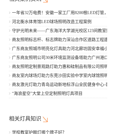
一年省32万电费！安徽一家工厂用8200根LED灯管，5年省
出一辆豪车
河北衡水体育馆LED球场照明改造工程案例
守护光明未来——广东海洋大学湖光校区123间教室照明改
造工程案例
商友照明标志杆、标志牌助力深汕合作区道路工程建设
广东商友照城市明亮化灯具助力河北廊坊固安幸福小区项
目建设
广东商友照明公司30米环境监测设备塔助力广州港口工程
商友照明定制景观路灯助力惠和硅制品有限公司照明亮化
建设
商友室内球场灯助力东莞沙田实验中学室内球馆照明工程
项目
商友激光灯助力青岛运动新地标浮山全民健身中心-装修工
程
“海浪星空”大堂上空定制照明灯具项目
相关灯具知识
学校教室护眼灯哪个牌子好？