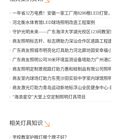
一年省32万电费！安徽一家工厂用8200根LED灯管，5年省
出一辆豪车
河北衡水体育馆LED球场照明改造工程案例
守护光明未来——广东海洋大学湖光校区123间教室照明改
造工程案例
商友照明标志杆、标志牌助力深汕合作区道路工程建设
广东商友照城市明亮化灯具助力河北廊坊固安幸福小区项
目建设
广东商友照明公司30米环境监测设备塔助力广州港口工程
商友照明定制景观路灯助力惠和硅制品有限公司照明亮化
建设
商友室内球场灯助力东莞沙田实验中学室内球馆照明工程
项目
商友激光灯助力青岛运动新地标浮山全民健身中心-装修工
程
“海浪星空”大堂上空定制照明灯具项目
相关灯具知识
学校教室护眼灯哪个牌子好？