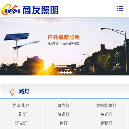

路灯
光源/电器
聚光灯
太阳能路灯
工矿灯
隧道灯
投光灯
泛光灯
路灯
景观灯